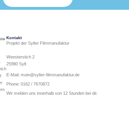
Kontakt
Projekt der Sylter Filmmanufaktur
Weesterstich 2
s
25980 Sylt
eich
E-Mail: moin@sylter-filmmanufaktur.de
t
er
Phone: 0162 / 7670872
ern
Wir melden uns innerhalb von 12 Stunden bei dir.